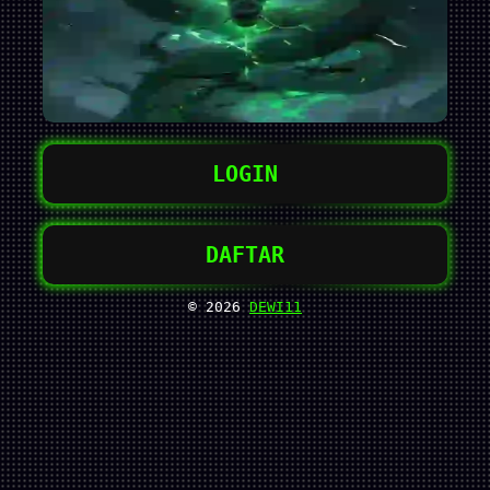
LOGIN
DAFTAR
© 2026
DEWI11